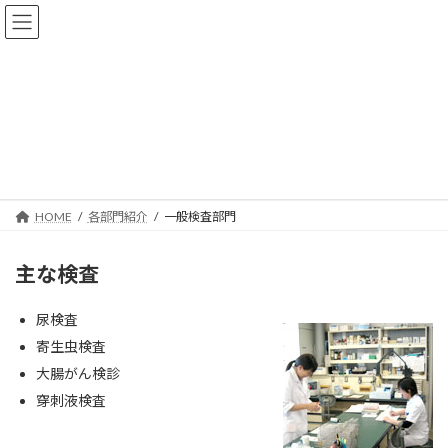
コ
ナ
ン
ビ
テ
ゲ
ン
ー
ツ
シ
へ
ョ
一般検査部門
ス
ン
キ
に
ッ
移
プ
動
HOME
各部門紹介
一般検査部門
主な検査
尿検査
寄生虫検査
大腸がん検診
穿刺液検査