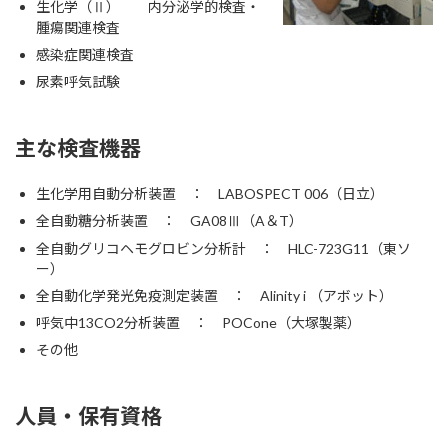
生化学（Ⅱ） 内分泌学的検査・
腫瘍関連検査
感染症関連検査
尿素呼気試験
主な検査機器
生化学用自動分析装置 ： LABOSPECT 006（日立）
全自動糖分析装置 ： GA08Ⅲ（A＆T）
全自動グリコヘモグロビン分析計 ： HLC-723G11（東ソ
ー）
全自動化学発光免疫測定装置 ： Alinity i （アボット）
呼気中13CO2分析装置 ： POCone（大塚製薬）
その他
人員・保有資格