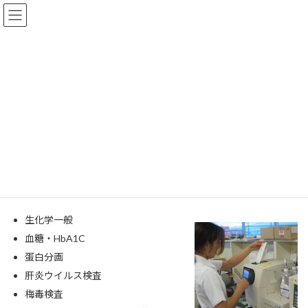
コ
ナ
ン
ビ
テ
ゲ
ン
ー
ツ
シ
へ
ョ
生化学・血清部門
ス
ン
キ
に
ッ
移
プ
動
HOME
各部門紹介
生化学・血清部門
主な検査
生化学一般
血糖・HbA1C
蛋白分画
肝炎ウイルス検査
梅毒検査